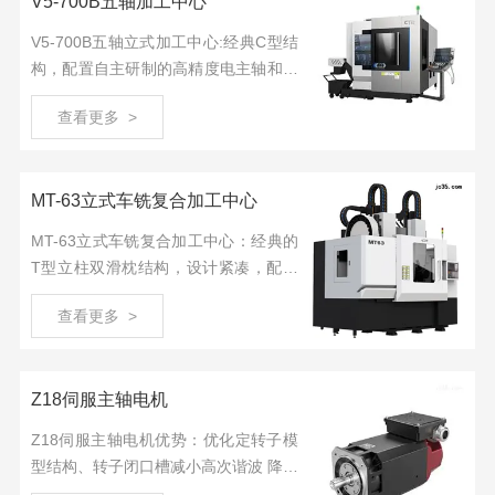
V5-700B五轴加工中心
V5-700B五轴立式加工中心:经典C型结
构，配置自主研制的高精度电主轴和直
驱转台，高档数控系统。支持选配多种
查看更多 >
规格电主轴和车铣复合转台。
MT-63立式车铣复合加工中心
MT-63立式车铣复合加工中心：经典的
T型立柱双滑枕结构，设计紧凑，配置
自主研制高精度铣削电主轴和大扭矩车
查看更多 >
削电主轴、标配六工位电动刀塔，实现
高效车铣复合加工。
Z18伺服主轴电机
Z18伺服主轴电机优势：优化定转子模
型结构、转子闭口槽减小高次谐波 降低
高速噪声、无机壳内置风道高效散热、