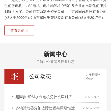
供伺服电机、力矩电机、电主轴等核心部件及专业的自动化伺服控
制解决方案。公司拥有两家全资子公司，北京超同步科技有限公司
(成立于2000年)和山东超同步智能装备有限公司(成立于2017年)。
公司是国家高新技术企业、国家专精特新“小巨人”企业、新三
板挂牌企业。公司获“国家绿色工厂”、北京市“智能工厂”认定，公司
查看更多 >
是北京市专利示范单位、北京市企业科技研究开发机构、北京市企
业技术中心。 公司产品包括全系列交流伺服电机、交流伺服驱
动器、PLC、运动控制器等工业自动化产品，力矩电机、电主轴、
新闻中心
直驱转台等核心功能部件，五轴立式加工中心等高端智能装备。核
心技术达到国际先进水平，关键产品可替代进口同类产品，广泛应
了解企业新闻及行业动态
用于工业母机、工业机器人、工业自动化等领域。 公司拥有自
主知识产权的核心技术，各类专利及软件著作权300余项，其中发
更多详情+
公司动态
明专利30余项，伺服控制系统技术处于国内领先水...
More
超同步HPM水冷电机凭什么应对严苛工况？
2026-8-7
多轴驱动器分轴故障处置与周期性运维巡检要点
2026-7-23