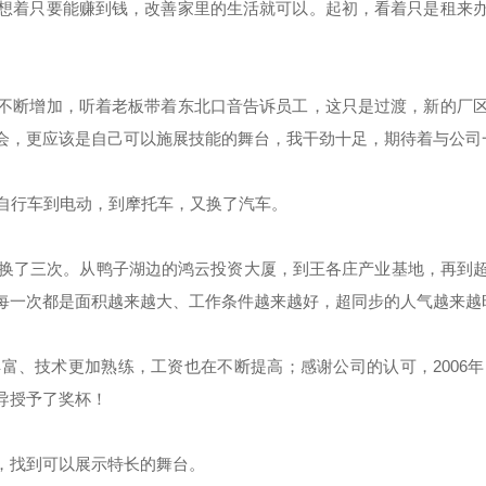
着只要能赚到钱，改善家里的生活就可以。起初，看着只是租来办
断增加，听着老板带着东北口音告诉员工，这只是过渡，新的厂区
会，更应该是自己可以施展技能的舞台，我干劲十足，期待着与公司
自行车到电动，到摩托车，又换了汽车。
换了三次。从鸭子湖边的鸿云投资大厦，到王各庄产业基地，再到超
每一次都是面积越来越大、工作条件越来越好，超同步的人气越来越
、技术更加熟练，工资也在不断提高；感谢公司的认可，2006年
导授予了奖杯！
找到可以展示特长的舞台。