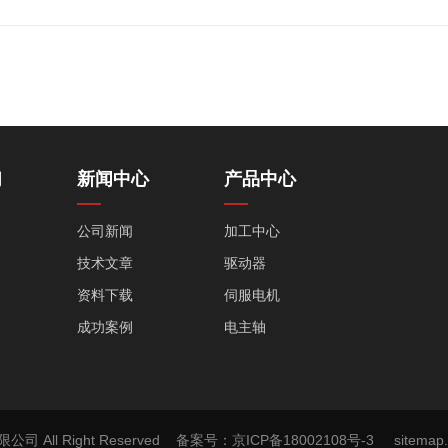
们
新闻中心
产品中心
公司新闻
加工中心
技术文章
驱动器
资料下载
伺服电机
成功案例
电主轴
直驱转台
数控系统
解决方案
司 All Right Reserved
备案号：京ICP备18002108号-3
sitemap