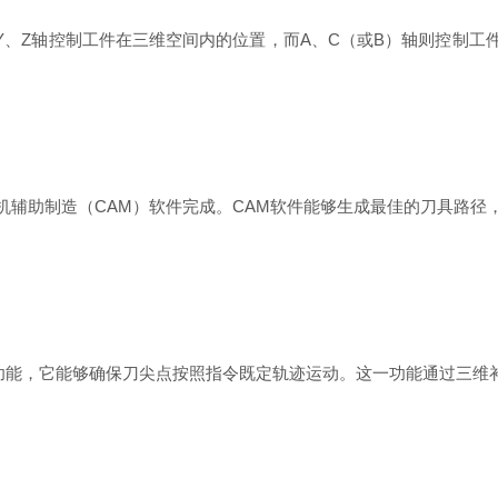
Y、Z轴控制工件在三维空间内的位置，而A、C（或B）轴则控制
。
机辅助制造（CAM）软件完成。CAM软件能够生成最佳的刀具路径
要功能，它能够确保刀尖点按照指令既定轨迹运动。这一功能通过三维