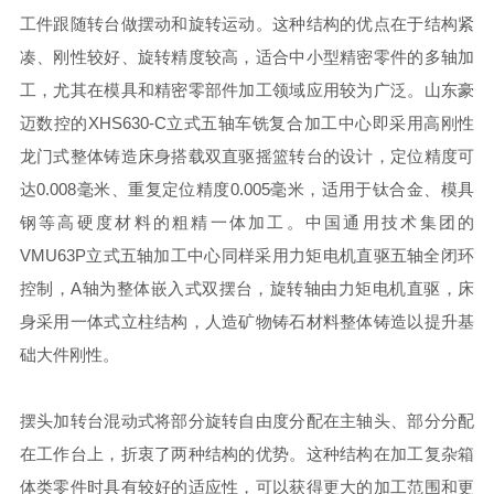
工件跟随转台做摆动和旋转运动。这种结构的优点在于结构紧
凑、刚性较好、旋转精度较高，适合中小型精密零件的多轴加
工，尤其在模具和精密零部件加工领域应用较为广泛。山东豪
迈数控的XHS630-C立式五轴车铣复合加工中心即采用高刚性
龙门式整体铸造床身搭载双直驱摇篮转台的设计，定位精度可
达0.008毫米、重复定位精度0.005毫米，适用于钛合金、模具
钢等高硬度材料的粗精一体加工。中国通用技术集团的
VMU63P立式五轴加工中心同样采用力矩电机直驱五轴全闭环
控制，A轴为整体嵌入式双摆台，旋转轴由力矩电机直驱，床
身采用一体式立柱结构，人造矿物铸石材料整体铸造以提升基
础大件刚性。
摆头加转台混动式将部分旋转自由度分配在主轴头、部分分配
在工作台上，折衷了两种结构的优势。这种结构在加工复杂箱
体类零件时具有较好的适应性，可以获得更大的加工范围和更