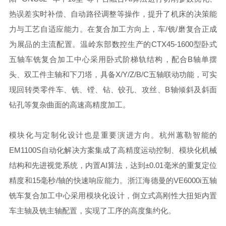
热误差实时补偿、自动路径调整等操作，提升了机床的决策能
力与工艺自适应能力。在复合加工方向上，车/铣/磨复合正成
为展品的主流配置。温岭东部数控生产的CTX45-1600型卧式
五轴车铣复合加工中心采用卧式阶梯轨结构，配合B轴单摆
头、双工件主轴和下刀塔，具备X/Y/Z/B/C五轴联动功能，可实
现回转类零件车、铣、镗、钻、铰孔、攻丝、B轴倾斜及斜面
钻孔等复杂曲面的高速高精度加工。
模块化与定制化设计也是重要演进方向。杭州蕙勒智能的
EM1100S自动化解决方案集成了高精度运动控制、模块化机械
结构和先进视觉系统，内置AI算法，达到±0.01毫米的重复定位
精度和15毫秒/轴的快速响应能力。浙江海德曼的VE6000i五轴
铣车复合加工中心采用模块化设计，倒立式高刚性大扭矩内置
车主轴及铣主轴配置，实现了工序的高度集约化。