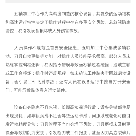
五轴加工中心作为高精度制造的核心设备，其复杂的运动结构
和高速运行特性决定了操作过程中存在多重安全风险。若忽视隐患
管控，易引发设备损坏或人身伤害事故。
人员操作不规范是首要安全隐患。五轴加工中心集成多轴联
动、刀具自动更换等功能，对操作人员技能要求很高。部分人员未
熟练掌握编程逻辑，易因指令错误导致坐标轴超程碰撞，造成主轴
或工作台损坏；操作时违反规程，如未确认工件装夹牢固就启动设
备，会引发工件飞射事故；还有人员在设备运行中擅自打开安全
门，可能导致肢体卷入运动部件。
设备自身隐患不容忽视。长期高负荷运行后，设备关键部件易
出现损耗，如导轨润滑不足会导致运动卡滞，伺服系统老化可能引
发运动精度异常；刀具管理不当也会埋下风险，刀具磨损未及时更
换会导致切削力突变，引发断刀或工件报废，甚至因刀具崩裂碎片