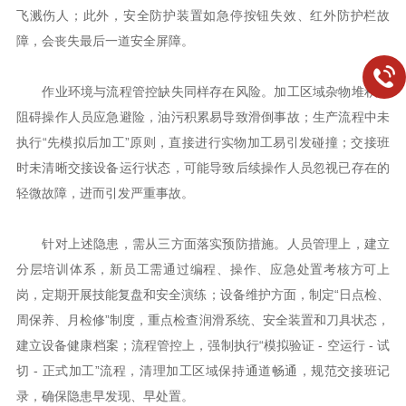
飞溅伤人；此外，安全防护装置如急停按钮失效、红外防护栏故
障，会丧失最后一道安全屏障。
作业环境与流程管控缺失同样存在风险。加工区域杂物堆积会
阻碍操作人员应急避险，油污积累易导致滑倒事故；生产流程中未
执行“先模拟后加工”原则，直接进行实物加工易引发碰撞；交接班
时未清晰交接设备运行状态，可能导致后续操作人员忽视已存在的
轻微故障，进而引发严重事故。
针对上述隐患，需从三方面落实预防措施。人员管理上，建立
分层培训体系，新员工需通过编程、操作、应急处置考核方可上
岗，定期开展技能复盘和安全演练；设备维护方面，制定“日点检、
周保养、月检修”制度，重点检查润滑系统、安全装置和刀具状态，
建立设备健康档案；流程管控上，强制执行“模拟验证 - 空运行 - 试
切 - 正式加工”流程，清理加工区域保持通道畅通，规范交接班记
录，确保隐患早发现、早处置。